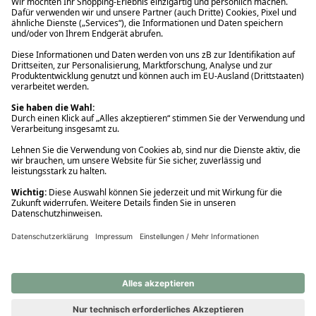
Ups! Da ist etwas schiefgelaufen. Bitte die Seite neu laden oder
nochmals versuchen.
Ups! Da ist etwas schiefgelaufen. Bitte die Seite neu laden oder
nochmals versuchen.
Ups! Da ist etwas schiefgelaufen. Bitte die Seite neu laden oder