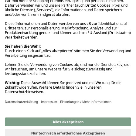
Ups! Da ist etwas schiefgelaufen. Bitte die Seite neu laden oder
nochmals versuchen.
Ups! Da ist etwas schiefgelaufen. Bitte die Seite neu laden oder
nochmals versuchen.
Ups! Da ist etwas schiefgelaufen. Bitte die Seite neu laden oder