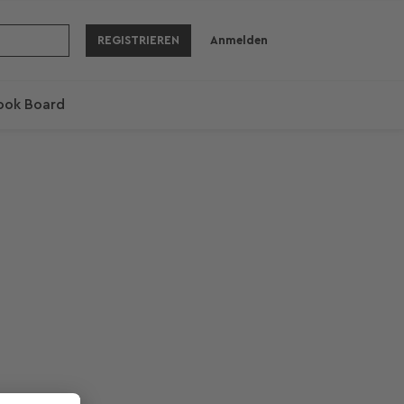
REGISTRIEREN
Anmelden
ook Board