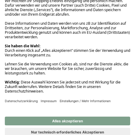
Ups! Da ist etwas schiefgelaufen. Bitte die Seite neu laden oder
nochmals versuchen.
Ups! Da ist etwas schiefgelaufen. Bitte die Seite neu laden oder
nochmals versuchen.
Ups! Da ist etwas schiefgelaufen. Bitte die Seite neu laden oder