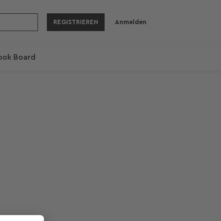
REGISTRIEREN
Anmelden
ook Board