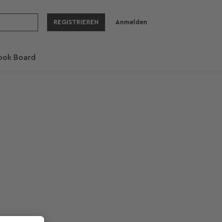
REGISTRIEREN
Anmelden
ook Board