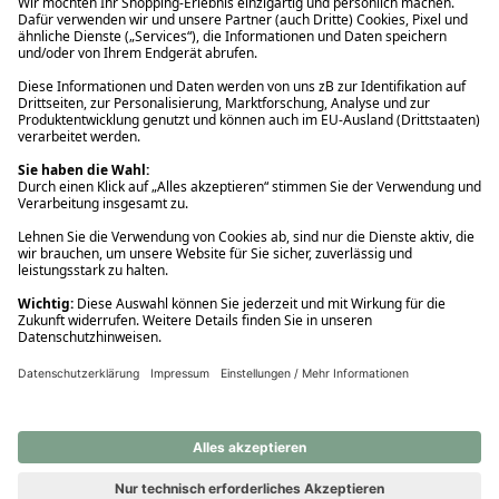
Ups! Da ist etwas schiefgelaufen. Bitte die Seite neu laden oder
nochmals versuchen.
Ups! Da ist etwas schiefgelaufen. Bitte die Seite neu laden oder
nochmals versuchen.
Ups! Da ist etwas schiefgelaufen. Bitte die Seite neu laden oder