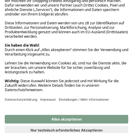
Ups! Da ist etwas schiefgelaufen. Bitte die Seite neu laden oder
nochmals versuchen.
Ups! Da ist etwas schiefgelaufen. Bitte die Seite neu laden oder
nochmals versuchen.
Ups! Da ist etwas schiefgelaufen. Bitte die Seite neu laden oder