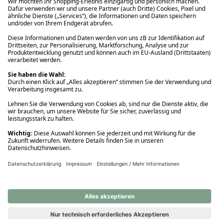
Ups! Da ist etwas schiefgelaufen. Bitte die Seite neu laden oder
nochmals versuchen.
Ups! Da ist etwas schiefgelaufen. Bitte die Seite neu laden oder
nochmals versuchen.
Ups! Da ist etwas schiefgelaufen. Bitte die Seite neu laden oder