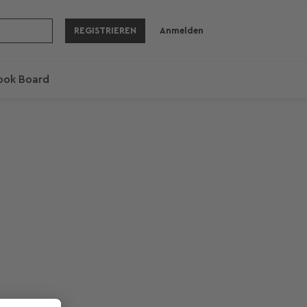
REGISTRIEREN
Anmelden
ook Board