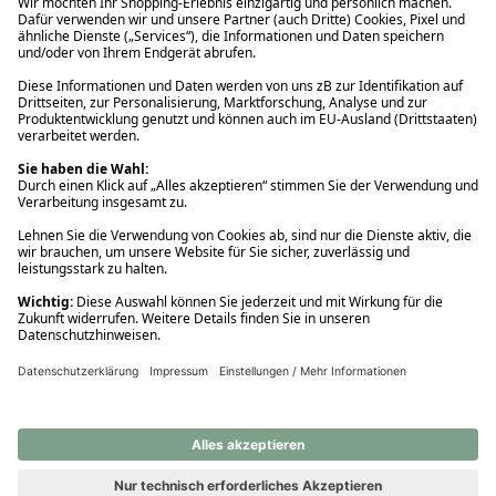
Ups! Da ist etwas schiefgelaufen. Bitte die Seite neu laden oder
nochmals versuchen.
Ups! Da ist etwas schiefgelaufen. Bitte die Seite neu laden oder
nochmals versuchen.
Ups! Da ist etwas schiefgelaufen. Bitte die Seite neu laden oder