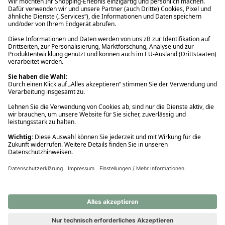
Ups! Da ist etwas schiefgelaufen. Bitte die Seite neu laden oder
nochmals versuchen.
Ups! Da ist etwas schiefgelaufen. Bitte die Seite neu laden oder
nochmals versuchen.
Ups! Da ist etwas schiefgelaufen. Bitte die Seite neu laden oder