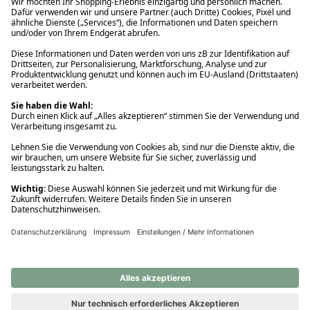
Ups! Da ist etwas schiefgelaufen. Bitte die Seite neu laden oder
nochmals versuchen.
Ups! Da ist etwas schiefgelaufen. Bitte die Seite neu laden oder
nochmals versuchen.
Ups! Da ist etwas schiefgelaufen. Bitte die Seite neu laden oder