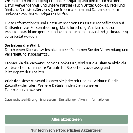
Ups! Da ist etwas schiefgelaufen. Bitte die Seite neu laden oder
nochmals versuchen.
Ups! Da ist etwas schiefgelaufen. Bitte die Seite neu laden oder
nochmals versuchen.
Ups! Da ist etwas schiefgelaufen. Bitte die Seite neu laden oder