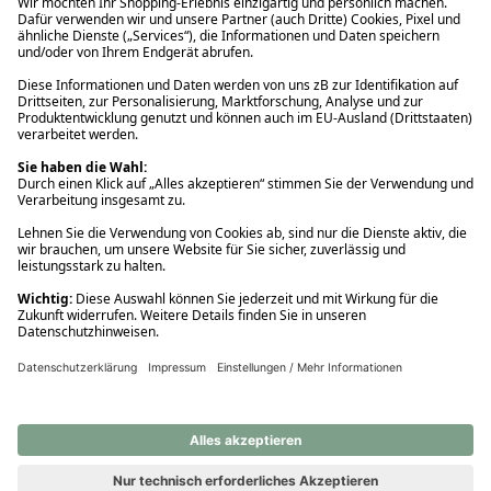
Ups! Da ist etwas schiefgelaufen. Bitte die Seite neu laden oder
nochmals versuchen.
Ups! Da ist etwas schiefgelaufen. Bitte die Seite neu laden oder
nochmals versuchen.
Ups! Da ist etwas schiefgelaufen. Bitte die Seite neu laden oder