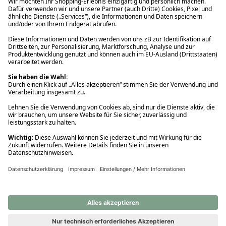
Ups! Da ist etwas schiefgelaufen. Bitte die Seite neu laden oder
nochmals versuchen.
Ups! Da ist etwas schiefgelaufen. Bitte die Seite neu laden oder
nochmals versuchen.
Ups! Da ist etwas schiefgelaufen. Bitte die Seite neu laden oder