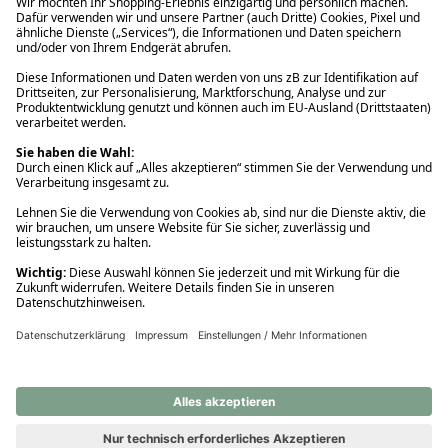
Ups! Da ist etwas schiefgelaufen. Bitte die Seite neu laden oder
nochmals versuchen.
Ups! Da ist etwas schiefgelaufen. Bitte die Seite neu laden oder
nochmals versuchen.
Ups! Da ist etwas schiefgelaufen. Bitte die Seite neu laden oder