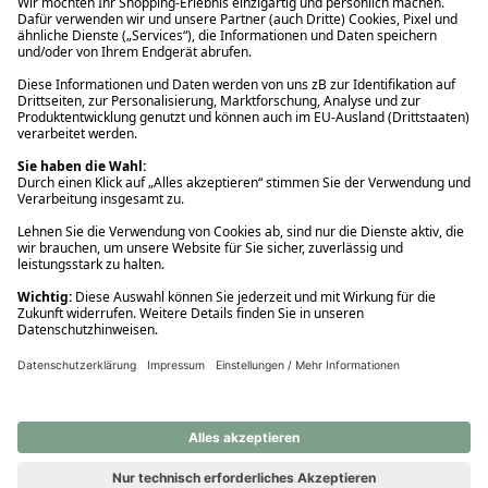
Ups! Da ist etwas schiefgelaufen. Bitte die Seite neu laden oder
nochmals versuchen.
Ups! Da ist etwas schiefgelaufen. Bitte die Seite neu laden oder
nochmals versuchen.
Ups! Da ist etwas schiefgelaufen. Bitte die Seite neu laden oder