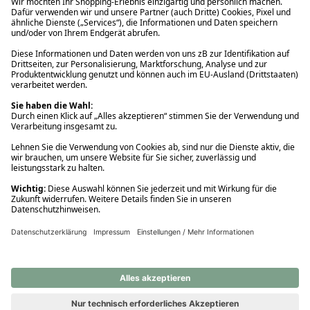
Ups! Da ist etwas schiefgelaufen. Bitte die Seite neu laden oder
nochmals versuchen.
Ups! Da ist etwas schiefgelaufen. Bitte die Seite neu laden oder
nochmals versuchen.
Ups! Da ist etwas schiefgelaufen. Bitte die Seite neu laden oder