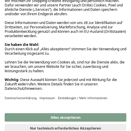
Ups! Da ist etwas schiefgelaufen. Bitte die Seite neu laden oder
nochmals versuchen.
Ups! Da ist etwas schiefgelaufen. Bitte die Seite neu laden oder
nochmals versuchen.
Ups! Da ist etwas schiefgelaufen. Bitte die Seite neu laden oder