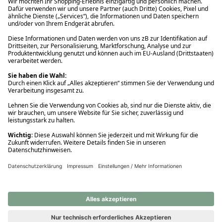
Ups! Da ist etwas schiefgelaufen. Bitte die Seite neu laden oder
nochmals versuchen.
Ups! Da ist etwas schiefgelaufen. Bitte die Seite neu laden oder
nochmals versuchen.
Ups! Da ist etwas schiefgelaufen. Bitte die Seite neu laden oder