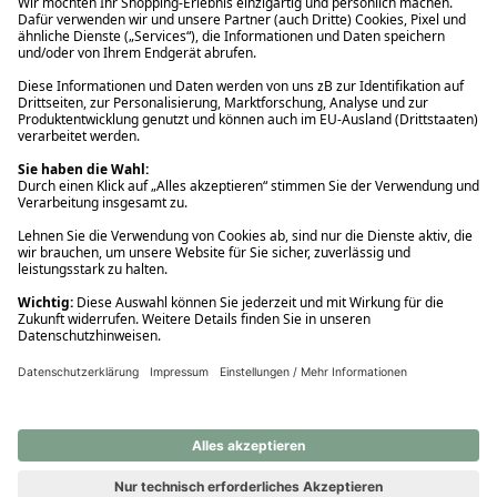
Ups! Da ist etwas schiefgelaufen. Bitte die Seite neu laden oder
nochmals versuchen.
Ups! Da ist etwas schiefgelaufen. Bitte die Seite neu laden oder
nochmals versuchen.
Ups! Da ist etwas schiefgelaufen. Bitte die Seite neu laden oder