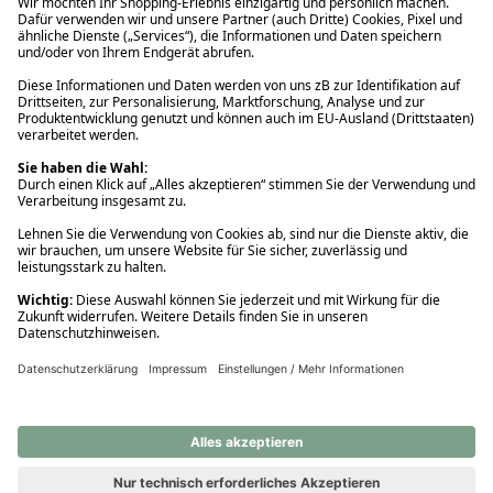
Ups! Da ist etwas schiefgelaufen. Bitte die Seite neu laden oder
nochmals versuchen.
Ups! Da ist etwas schiefgelaufen. Bitte die Seite neu laden oder
nochmals versuchen.
Ups! Da ist etwas schiefgelaufen. Bitte die Seite neu laden oder