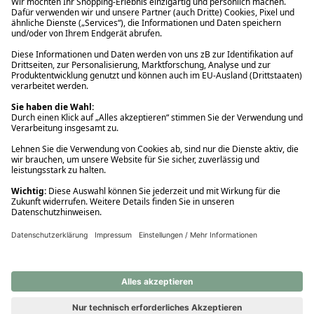
Ups! Da ist etwas schiefgelaufen. Bitte die Seite neu laden oder
nochmals versuchen.
Ups! Da ist etwas schiefgelaufen. Bitte die Seite neu laden oder
nochmals versuchen.
Ups! Da ist etwas schiefgelaufen. Bitte die Seite neu laden oder