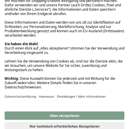
Ups! Da ist etwas schiefgelaufen. Bitte die Seite neu laden oder
nochmals versuchen.
Ups! Da ist etwas schiefgelaufen. Bitte die Seite neu laden oder
nochmals versuchen.
Ups! Da ist etwas schiefgelaufen. Bitte die Seite neu laden oder