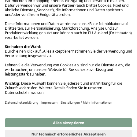
Ups! Da ist etwas schiefgelaufen. Bitte die Seite neu laden oder
nochmals versuchen.
Ups! Da ist etwas schiefgelaufen. Bitte die Seite neu laden oder
nochmals versuchen.
Ups! Da ist etwas schiefgelaufen. Bitte die Seite neu laden oder