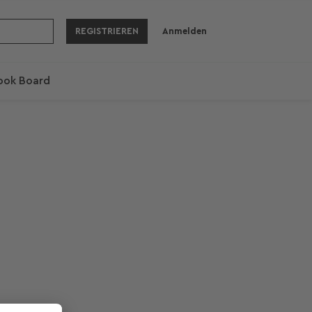
REGISTRIEREN
Anmelden
ook Board