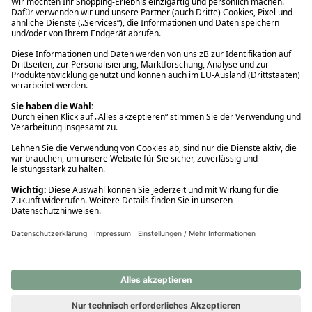
Ups! Da ist etwas schiefgelaufen. Bitte die Seite neu laden oder
nochmals versuchen.
Ups! Da ist etwas schiefgelaufen. Bitte die Seite neu laden oder
nochmals versuchen.
Ups! Da ist etwas schiefgelaufen. Bitte die Seite neu laden oder