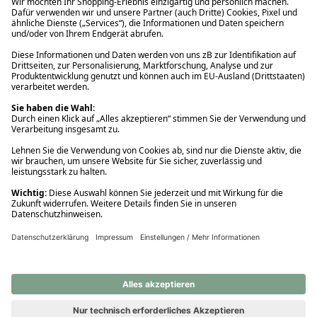
Ups! Da ist etwas schiefgelaufen. Bitte die Seite neu laden oder
nochmals versuchen.
Ups! Da ist etwas schiefgelaufen. Bitte die Seite neu laden oder
nochmals versuchen.
Ups! Da ist etwas schiefgelaufen. Bitte die Seite neu laden oder