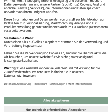
Ups! Da ist etwas schiefgelaufen. Bitte die Seite neu laden oder
nochmals versuchen.
Ups! Da ist etwas schiefgelaufen. Bitte die Seite neu laden oder
nochmals versuchen.
Ups! Da ist etwas schiefgelaufen. Bitte die Seite neu laden oder