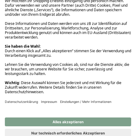
Ups! Da ist etwas schiefgelaufen. Bitte die Seite neu laden oder
nochmals versuchen.
Ups! Da ist etwas schiefgelaufen. Bitte die Seite neu laden oder
nochmals versuchen.
Ups! Da ist etwas schiefgelaufen. Bitte die Seite neu laden oder