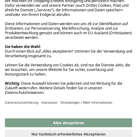
Ups! Da ist etwas schiefgelaufen. Bitte die Seite neu laden oder
nochmals versuchen.
Ups! Da ist etwas schiefgelaufen. Bitte die Seite neu laden oder
nochmals versuchen.
Ups! Da ist etwas schiefgelaufen. Bitte die Seite neu laden oder