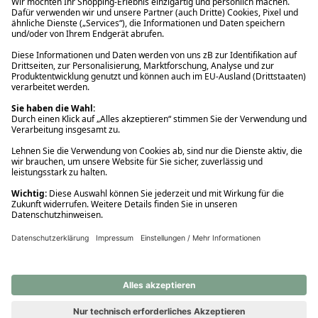
Ups! Da ist etwas schiefgelaufen. Bitte die Seite neu laden oder
nochmals versuchen.
Ups! Da ist etwas schiefgelaufen. Bitte die Seite neu laden oder
nochmals versuchen.
Ups! Da ist etwas schiefgelaufen. Bitte die Seite neu laden oder