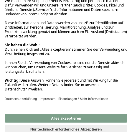
Ups! Da ist etwas schiefgelaufen. Bitte die Seite neu laden oder
nochmals versuchen.
Ups! Da ist etwas schiefgelaufen. Bitte die Seite neu laden oder
nochmals versuchen.
Ups! Da ist etwas schiefgelaufen. Bitte die Seite neu laden oder