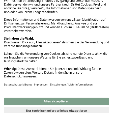
Ups! Da ist etwas schiefgelaufen. Bitte die Seite neu laden oder
nochmals versuchen.
Ups! Da ist etwas schiefgelaufen. Bitte die Seite neu laden oder
nochmals versuchen.
Ups! Da ist etwas schiefgelaufen. Bitte die Seite neu laden oder