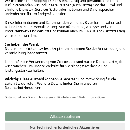
Ups! Da ist etwas schiefgelaufen. Bitte die Seite neu laden oder
nochmals versuchen.
Ups! Da ist etwas schiefgelaufen. Bitte die Seite neu laden oder
nochmals versuchen.
Ups! Da ist etwas schiefgelaufen. Bitte die Seite neu laden oder