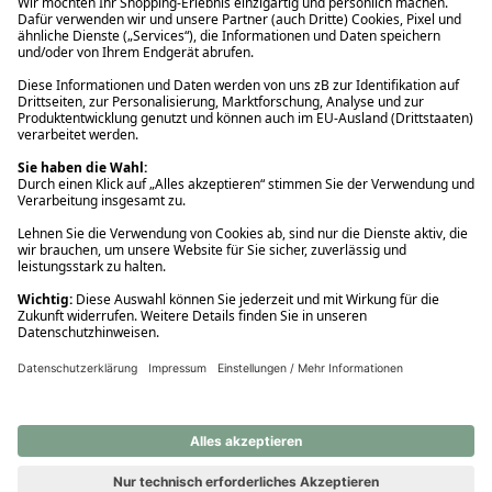
Ups! Da ist etwas schiefgelaufen. Bitte die Seite neu laden oder
nochmals versuchen.
Ups! Da ist etwas schiefgelaufen. Bitte die Seite neu laden oder
nochmals versuchen.
Ups! Da ist etwas schiefgelaufen. Bitte die Seite neu laden oder