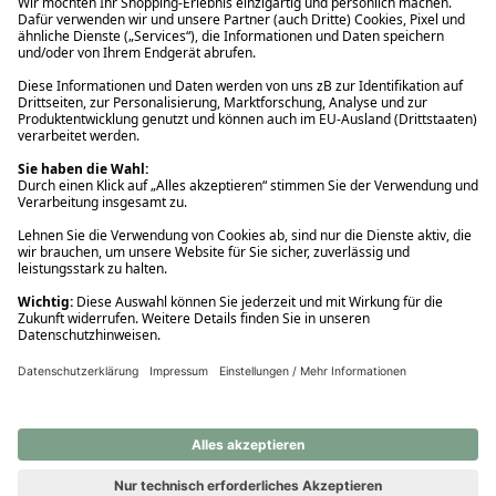
Ups! Da ist etwas schiefgelaufen. Bitte die Seite neu laden oder
nochmals versuchen.
Ups! Da ist etwas schiefgelaufen. Bitte die Seite neu laden oder
nochmals versuchen.
Ups! Da ist etwas schiefgelaufen. Bitte die Seite neu laden oder