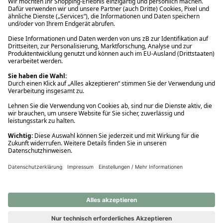
Ups! Da ist etwas schiefgelaufen. Bitte die Seite neu laden oder
nochmals versuchen.
Ups! Da ist etwas schiefgelaufen. Bitte die Seite neu laden oder
nochmals versuchen.
Ups! Da ist etwas schiefgelaufen. Bitte die Seite neu laden oder