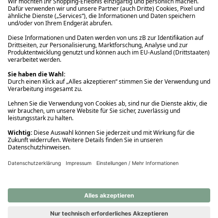
Ups! Da ist etwas schiefgelaufen. Bitte die Seite neu laden oder
nochmals versuchen.
Ups! Da ist etwas schiefgelaufen. Bitte die Seite neu laden oder
nochmals versuchen.
Ups! Da ist etwas schiefgelaufen. Bitte die Seite neu laden oder