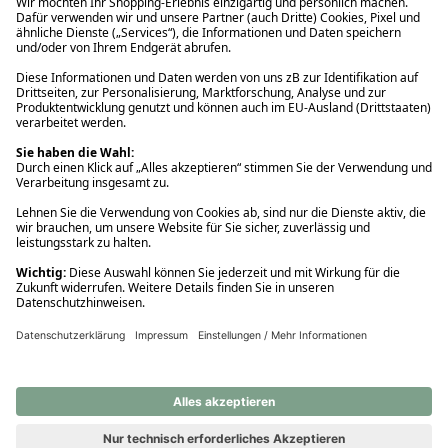
Ups! Da ist etwas schiefgelaufen. Bitte die Seite neu laden oder
nochmals versuchen.
Ups! Da ist etwas schiefgelaufen. Bitte die Seite neu laden oder
nochmals versuchen.
Ups! Da ist etwas schiefgelaufen. Bitte die Seite neu laden oder