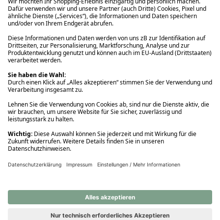
Ups! Da ist etwas schiefgelaufen. Bitte die Seite neu laden oder
nochmals versuchen.
Ups! Da ist etwas schiefgelaufen. Bitte die Seite neu laden oder
nochmals versuchen.
Ups! Da ist etwas schiefgelaufen. Bitte die Seite neu laden oder