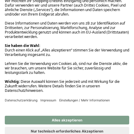
Ups! Da ist etwas schiefgelaufen. Bitte die Seite neu laden oder
nochmals versuchen.
Ups! Da ist etwas schiefgelaufen. Bitte die Seite neu laden oder
nochmals versuchen.
Ups! Da ist etwas schiefgelaufen. Bitte die Seite neu laden oder