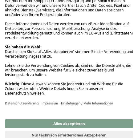
Ups! Da ist etwas schiefgelaufen. Bitte die Seite neu laden oder
nochmals versuchen.
Ups! Da ist etwas schiefgelaufen. Bitte die Seite neu laden oder
nochmals versuchen.
Ups! Da ist etwas schiefgelaufen. Bitte die Seite neu laden oder