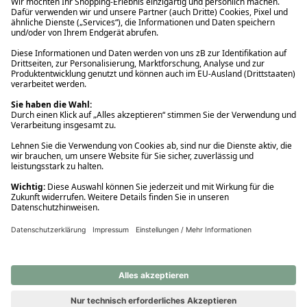
Ups! Da ist etwas schiefgelaufen. Bitte die Seite neu laden oder
nochmals versuchen.
Ups! Da ist etwas schiefgelaufen. Bitte die Seite neu laden oder
nochmals versuchen.
Ups! Da ist etwas schiefgelaufen. Bitte die Seite neu laden oder