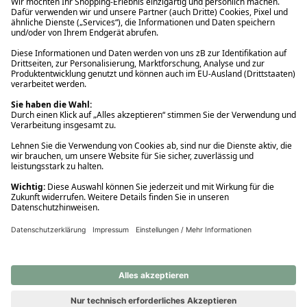
Ups! Da ist etwas schiefgelaufen. Bitte die Seite neu laden oder
nochmals versuchen.
Ups! Da ist etwas schiefgelaufen. Bitte die Seite neu laden oder
nochmals versuchen.
Ups! Da ist etwas schiefgelaufen. Bitte die Seite neu laden oder