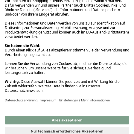
Ups! Da ist etwas schiefgelaufen. Bitte die Seite neu laden oder
nochmals versuchen.
Ups! Da ist etwas schiefgelaufen. Bitte die Seite neu laden oder
nochmals versuchen.
Ups! Da ist etwas schiefgelaufen. Bitte die Seite neu laden oder