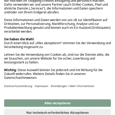
Ups! Da ist etwas schiefgelaufen. Bitte die Seite neu laden oder
nochmals versuchen.
Ups! Da ist etwas schiefgelaufen. Bitte die Seite neu laden oder
nochmals versuchen.
Ups! Da ist etwas schiefgelaufen. Bitte die Seite neu laden oder