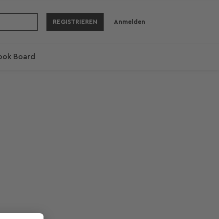
REGISTRIEREN
Anmelden
ook Board