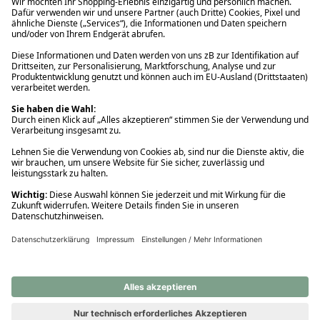
Ups! Da ist etwas schiefgelaufen. Bitte die Seite neu laden oder
nochmals versuchen.
Ups! Da ist etwas schiefgelaufen. Bitte die Seite neu laden oder
nochmals versuchen.
Ups! Da ist etwas schiefgelaufen. Bitte die Seite neu laden oder